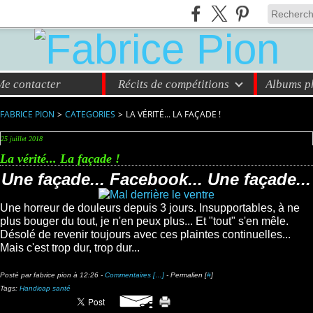
Me contacter
Récits de compétitions
Albums ph
FABRICE PION
>
CATEGORIES
>
LA VÉRITÉ... LA FAÇADE !
25 juillet 2018
La vérité... La façade !
Une façade... Facebook... Une façade...
Une horreur de douleurs depuis 3 jours. Insupportables, à ne
plus bouger du tout, je n'en peux plus... Et "tout" s'en mêle.
Désolé de revenir toujours avec ces plaintes continuelles...
Mais c'est trop dur, trop dur...
Posté par fabrice pion à 12:26 -
Commentaires [
…
]
- Permalien [
#
]
Tags:
Handicap santé