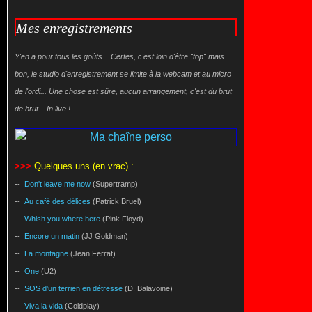
Mes enregistrements
Y'en a pour tous les goûts... Certes, c'est loin d'être "top" mais
bon, le studio d'enregistrement se limite à la webcam et au micro
de l'ordi... Une chose est sûre, aucun arrangement, c'est du brut
de brut... In live !
>>>
Quelques uns (en vrac) :
--
Don't leave me now
(Supertramp)
--
Au café des délices
(Patrick Bruel)
--
Whish you where here
(Pink Floyd)
--
Encore un matin
(JJ Goldman)
--
La montagne
(Jean Ferrat)
--
One
(U2)
--
SOS d'un terrien en détresse
(D. Balavoine)
--
Viva la vida
(Coldplay)