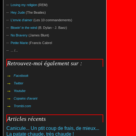
--
Losing my religion
(REM)
--
Hey Jude
(The Beatles)
--
L'envie d'aimer
(Les 10 commandements)
--
Blowin' in the wind
(B. Dylan - J. Baez)
--
No Bravery
(James Blunt)
--
Petite Marie
(Francis Cabrel
-- ... /...
Retrouvez-moi également sur :
→
Facebook
→
Twitter
→
Youtube
→
Copains d'avant
→
Trombi.com
Articles récents
Canicule... Un ptit coup de frais, de mieux...
La patate chaude, très chaude !