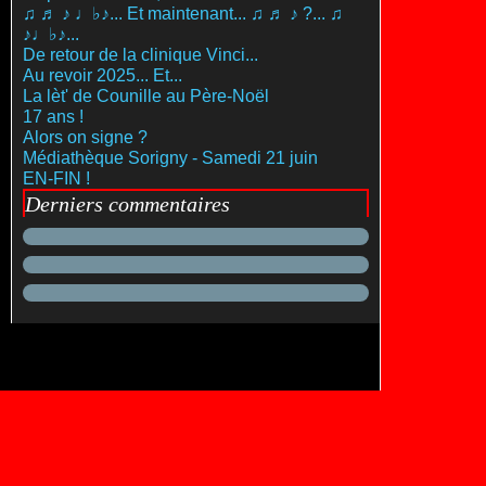
♫ ♬ ♪ ♩♭♪... Et maintenant... ♫ ♬ ♪ ?... ♫
♪♩♭♪...
De retour de la clinique Vinci...
Au revoir 2025... Et...
La lèt' de Counille au Père-Noël
17 ans !
Alors on signe ?
Médiathèque Sorigny - Samedi 21 juin
EN-FIN !
Derniers commentaires
es personnelles
Préférences cookies