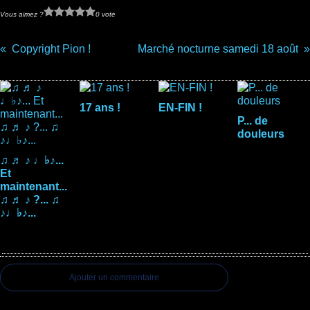
Vous aimez ?
0 vote
Copyright Pion !
Marché nocturne samedi 18 août
Vous aimerez aussi :
17 ans !
EN-FIN !
P... de
douleurs
♫ ♬ ♪ ♩♭♪...
Et
maintenant...
♫ ♬ ♪ ?... ♫
♪♩♭♪...
Commentaires
Ajouter un commentaire