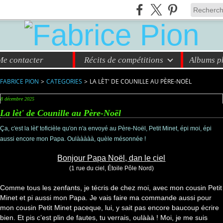
Me contacter
Récits de compétitions
Albums ph
FABRICE PION
>
CATEGORIES
>
LA LÈT' DE COUNILLE AU PÈRE-NOËL
8 décembre 2025
La lèt' de Counille au Père-Noël
Ça, c'est la lèt' toficièle qu'on n'a envoyé au Père-Noël, Petit Minet, épi moi, épi
aussi encore mon Papa. Oulààààà, quèle mésonnée !
Bonjour Papa Noël, dan le ciel
(1 rue du ciel, Étoile Pôle Nord)
Comme tous les zenfants, je técris de chez moi, avec mon cousin Petit
Minet et pi aussi mon Papa. Je vais faire ma commande aussi pour
mon cousin Petit Minet paceque, lui, y sait pas encore baucoup écrire
bien. Et pis c’est plin de fautes, tu verrais, oulààà ! Moi, je me suis