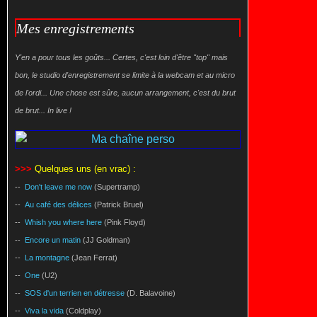
Mes enregistrements
Y'en a pour tous les goûts... Certes, c'est loin d'être "top" mais
bon, le studio d'enregistrement se limite à la webcam et au micro
de l'ordi... Une chose est sûre, aucun arrangement, c'est du brut
de brut... In live !
>>>
Quelques uns (en vrac) :
--
Don't leave me now
(Supertramp)
--
Au café des délices
(Patrick Bruel)
--
Whish you where here
(Pink Floyd)
--
Encore un matin
(JJ Goldman)
--
La montagne
(Jean Ferrat)
--
One
(U2)
--
SOS d'un terrien en détresse
(D. Balavoine)
--
Viva la vida
(Coldplay)