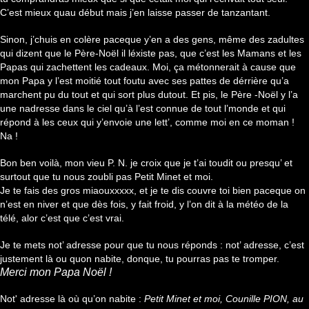
C’est mieux quau début mais j’en laisse passer de tanzantant.
Sinon, j’chuis en colère paceque y’en a des gens, même des zadultes
qui dizent que le Père-Noël il léxiste pas, que c’est les Mamans et les
Papas qui zachettent les cadeaux. Moi, ça métonnerait à cause que
mon Papa y l’est moitié tout foutu avec ses pattes de dérrière qu’a
marchent pu du tout et qui sort plus dutout. Et pis, le Père -Noël y l’a
une nadresse dans le ciel qu’à l’est connue de tout l’monde et qui
répond à les ceux qui y’envoie une lett’, comme moi en ce moman !
Na !
Bon ben voilà, mon vieu P. N. je croix que je t’ai toudit ou presqu’ et
surtout que tu nous zoubli pas Petit Minet et moi.
Je te fais des gros miaouxxxxx, et je te dis couvre toi bien paceque on
n’est en niver et que dès fois, y fait froid, y l’on dit à la météo de la
télé, alor c’est que c’est vrai.
Je te mets not’ adresse pour que tu nous réponds : not’ adresse, c’est
justement là ou quon nabite, donque, tu pourras pas te tromper.
Merci mon Papa Noël !
Not' adresse là où qu’on nabite :
Petit Minet et moi, Counille PION, au