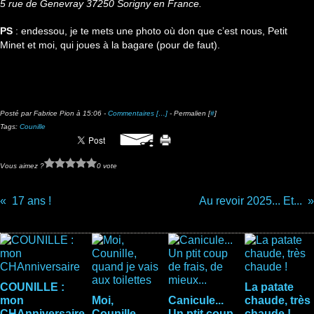
5 rue de Genevray 37250 Sorigny en France.
PS
: endessou, je te mets une photo où don que c’est nous, Petit
Minet et moi, qui joues à la bagare (pour de faut).
Posté par Fabrice Pion à 15:06 -
Commentaires [
…
]
- Permalien [
#
]
Tags:
Counille
Vous aimez ?
0 vote
17 ans !
Au revoir 2025... Et...
Vous aimerez aussi :
COUNILLE :
La patate
mon
Moi,
Canicule...
chaude, très
CHAnniversaire
Counille,
Un ptit coup
chaude !