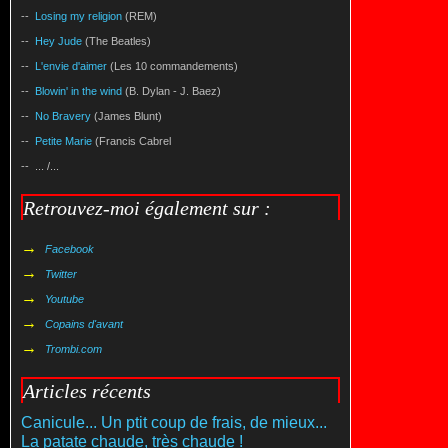
--
Losing my religion
(REM)
--
Hey Jude
(The Beatles)
--
L'envie d'aimer
(Les 10 commandements)
--
Blowin' in the wind
(B. Dylan - J. Baez)
--
No Bravery
(James Blunt)
--
Petite Marie
(Francis Cabrel
-- ... /...
Retrouvez-moi également sur :
→
Facebook
→
Twitter
→
Youtube
→
Copains d'avant
→
Trombi.com
Articles récents
Canicule... Un ptit coup de frais, de mieux...
La patate chaude, très chaude !