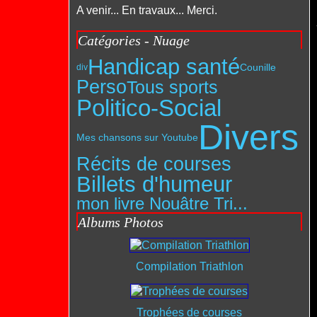
A venir... En travaux... Merci.
Catégories - Nuage
Handicap santé
Counille
div
Perso
Tous sports
Politico-Social
Divers
Mes chansons sur Youtube
Récits de courses
Billets d'humeur
mon livre Nouâtre Tri...
Albums Photos
Compilation Triathlon
Trophées de courses