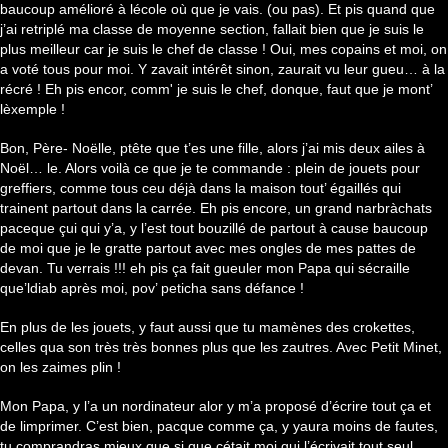
baucoup amélioré à lécole où que je vais. (ou pas). Et pis quand que
j’ai retriplé ma classe de moyenne section, fallait bien que je suis le
plus meilleur car je suis le chef de
classe ! Oui, mes copains et moi, on
a voté tous pour moi. Y zavait intérêt sinon, zaurait vu leur gueu… à la
récré ! Eh pis encor, comm' je suis le chef, donque, faut que je mont’
lèxemple !
Bon, Père- Noëlle, ptête que t’es une fille, alors j’ai mis deux ailes à
Noël… le. Alors voilà ce que je te commande : plein de jouets pour
greffiers, comme tous ceu déjà dans la maison tout’ égaillés qui
trainent partout dans la carrée. Eh pis encore, un grand narbràchats
paceque çui qui y’a, y l’est tout bouzillé de partout à cause baucoup
de moi que je le gratte partout avec mes ongles de mes pattes de
devan. Tu verrais !!! eh pis ça fait gueuler mon Papa qui sécraille
que’ldiab après moi, pov’ peticha sans défance !
En plus de les jouets, y faut aussi que tu mamènes des crokettes,
celles qua son très très bonnes plus que les zautres. Avec Petit Minet,
on les zaimes plin !
Mon Papa, y l’a un nordinateur alor y m’a proposé d’écrire tout ça et
de limprimer. C’est bien, pacque comme ça, y yaura moins de fautes,
tu comprandras mieux que si que cétait moi qui l’écrivait tout seul.