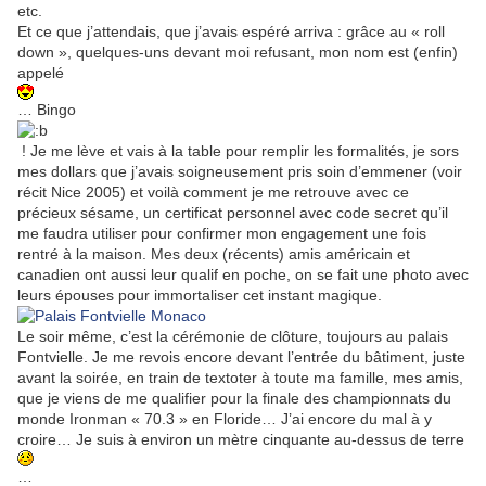
etc.
Et ce que j’attendais, que j’avais espéré arriva : grâce au « roll
down », quelques-uns devant moi refusant, mon nom est (enfin)
appelé
… Bingo
! Je me lève et vais à la table pour remplir les formalités, je sors
mes dollars que j’avais soigneusement pris soin d’emmener (voir
récit Nice 2005) et voilà comment je me retrouve avec ce
précieux sésame, un certificat personnel avec code secret qu’il
me faudra utiliser pour confirmer mon engagement une fois
rentré à la maison. Mes deux (récents) amis américain et
canadien ont aussi leur qualif en poche, on se fait une photo avec
leurs épouses pour immortaliser cet instant magique.
Le soir même, c’est la cérémonie de clôture, toujours au palais
Fontvielle. Je me revois encore devant l’entrée du bâtiment, juste
avant la soirée, en train de textoter à toute ma famille, mes amis,
que je viens de me qualifier pour la finale des championnats du
monde Ironman « 70.3 » en Floride… J’ai encore du mal à y
croire… Je suis à environ un mètre cinquante au-dessus de terre
…