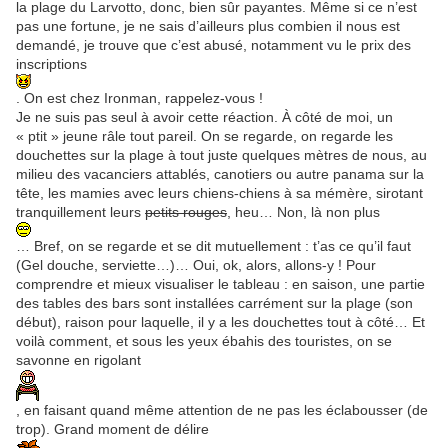
la plage du Larvotto, donc, bien sûr payantes. Même si ce n’est
pas une fortune, je ne sais d’ailleurs plus combien il nous est
demandé, je trouve que c’est abusé, notamment vu le prix des
inscriptions
. On est chez Ironman, rappelez-vous !
Je ne suis pas seul à avoir cette réaction. À côté de moi, un
« ptit » jeune râle tout pareil. On se regarde, on regarde les
douchettes sur la plage à tout juste quelques mètres de nous, au
milieu des vacanciers attablés, canotiers ou autre panama sur la
tête, les mamies avec leurs chiens-chiens à sa mémère, sirotant
tranquillement leurs
petits rouges
, heu… Non, là non plus
… Bref, on se regarde et se dit mutuellement : t’as ce qu’il faut
(Gel douche, serviette…)… Oui, ok, alors, allons-y ! Pour
comprendre et mieux visualiser le tableau : en saison, une partie
des tables des bars sont installées carrément sur la plage (son
début), raison pour laquelle, il y a les douchettes tout à côté… Et
voilà comment, et sous les yeux ébahis des touristes, on se
savonne en rigolant
, en faisant quand même attention de ne pas les éclabousser (de
trop). Grand moment de délire