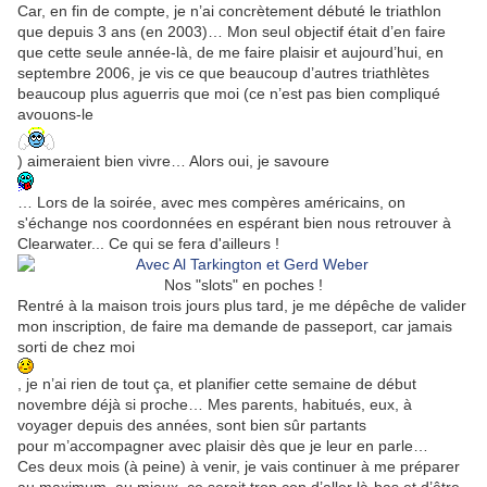
Car, en fin de compte, je n’ai concrètement débuté le triathlon
que depuis 3 ans (en 2003)… Mon seul objectif était d’en faire
que cette seule année-là, de me faire plaisir et aujourd’hui, en
septembre 2006, je vis ce que beaucoup d’autres triathlètes
beaucoup plus aguerris que moi (ce n’est pas bien compliqué
avouons-le
) aimeraient bien vivre… Alors oui, je savoure
… Lors de la soirée, avec mes compères américains, on
s'échange nos coordonnées en espérant bien nous retrouver à
Clearwater... Ce qui se fera d'ailleurs !
Nos "slots" en poches !
Rentré à la maison trois jours plus tard, je me dépêche de valider
mon inscription, de faire ma demande de passeport, car jamais
sorti de chez moi
, je n’ai rien de tout ça, et planifier cette semaine de début
novembre déjà si proche… Mes parents, habitués, eux, à
voyager depuis des années, sont bien sûr partants
pour m’accompagner avec plaisir dès que je leur en parle…
Ces deux mois (à peine) à venir, je vais continuer à me préparer
au maximum, au mieux, ce serait trop con d’aller là-bas et d’être