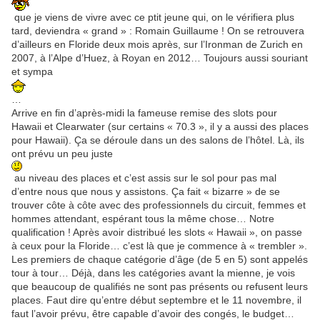
que je viens de vivre avec ce ptit jeune qui, on le vérifiera plus
tard, deviendra « grand » : Romain Guillaume ! On se retrouvera
d’ailleurs en Floride deux mois après, sur l’Ironman de Zurich en
2007, à l’Alpe d’Huez, à Royan en 2012… Toujours aussi souriant
et sympa
…
Arrive en fin d’après-midi la fameuse remise des slots pour
Hawaii et Clearwater (sur certains « 70.3 », il y a aussi des places
pour Hawaii). Ça se déroule dans un des salons de l’hôtel. Là, ils
ont prévu un peu juste
au niveau des places et c’est assis sur le sol pour pas mal
d’entre nous que nous y assistons. Ça fait « bizarre » de se
trouver côte à côte avec des professionnels du circuit, femmes et
hommes attendant, espérant tous la même chose… Notre
qualification ! Après avoir distribué les slots « Hawaii », on passe
à ceux pour la Floride… c’est là que je commence à « trembler ».
Les premiers de chaque catégorie d’âge (de 5 en 5) sont appelés
tour à tour… Déjà, dans les catégories avant la mienne, je vois
que beaucoup de qualifiés ne sont pas présents ou refusent leurs
places. Faut dire qu’entre début septembre et le 11 novembre, il
faut l’avoir prévu, être capable d’avoir des congés, le budget…