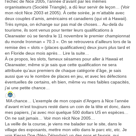
l’échec de Nice 2005, l’année d’avant par les mêmes
organisateurs (Société Triangle), a dû leur servir de leçon… (Voir
mon récit Nice 2003 et 2005). À cette soirée, je m’attable avec
deux couples d’amis, américains et canadiens (qui vit à Hawaii).
Très sympa, on échange sur pas mal de choses… Au-delà du
tourisme, ils sont venus pour tenter leurs qualifications à
Clearwater où se tiendra le 11 novembre le premier championnat
du monde Ironman « 70.3 ». On se retrouvera d’ailleurs lors de la
remise des « slots » (places qualificatives) deux jours plus tard et
en Floride deux mois après… Lire la suite…
À ce propos, les slots, fameux sésames pour aller à Hawaii et
Clearwater, même si je sais que cette qualification ne sera
attribuée qu’aux premiers de chaque catégorie d’âge, je sais
aussi que vu le nombre de places en jeu, et avec les défections
éventuelles de certains, eh bien, même vu mes faibles capacités,
j’ai une petite chance…
MA chance… L’exemple de mon copain d’Angers à Nice l’année
d’avant m’est toujours resté dans un coin de la tête et donc, dans
mes papiers, j’ai avec moi quelque 500 dollars US en espèces…
On ne sait jamais… Voir mon récit Nice 2005…
La veille de la course, je viens me balader sur le site, dans le
village des exposants, mettre mon vélo dans le parc etc, etc. Je
vois Kieran Doe (Néo-Zélandais) un des pros et favoris, qui,