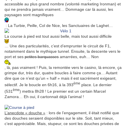
accessible au plus grand nombre (volonté marketing Ironman) et
qui ne prendra jamais vraiment… Dommage car là aussi, les
paysages sont magnifiques
: La Turbie, Peille, Col de Nice, les Sanctuaires de Laghet…
La course à pied est tout aussi belle, mais tout aussi difficile
… Une des particularités, c’est d’emprunter le circuit de F1,
notamment dans le mythique tunnel. Ensuite, la descente vers le
port et ses
petites barquasses
amarrées, euh… Non
, là, pas vraiment ! Puis, la remontée vers le casino, là encore, ça
grimpe dur, très dur, quatre boucles à faire comme ça… Autant
dire que ce n’est qu’un « half » mais il est sacrément exigeant,
ème
sélectif. Je le boucle en 6h16, à la 393
place. Le dernier
ème
(531
) mettra 8h28 ! Le premier est un certain Marcel
Zamora… Eh oui, il cartonnait déjà l’animal !
L’anecdote « douche »
: lors de l’engagement, il était notifié que
des douches seraient disponibles sur le site. Soit, tant mieux,
c’est appréciable. Mais, stupeur, ce sont les douches privées de