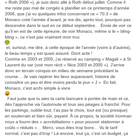
« Roth 2006 »), je suis donc allé à Roth début juillet. Comme il
me reste pas mal de congés à planifier en ce printemps d’année
2006, que j’ai vu quelques infos concernant ce « 70.3 » de
Monaco créé l’année d’avant, je me dis, après tout, pourquoi pas
descendre dans le sud en ce début septembre… Envie de voir ce
qu’il en est de cette épreuve, de voir Monaco, même si le « bling-
bling », ce n’est pas vraiment mon truc
et, surtout, me dire, à cette époque de l’année (voire à d’autres),
le beau temps y est quasi assuré. Dont acte !
Comme en 2003 et 2005, j’ai réservé au camping « Magali » à St
Laurent du var (voir mon récit « Nice 2003 et 2005 »). J’arrive
donc en terrain conquis en milieu de semaine précédant la
course… Je vais repérer les lieux auparavant, histoire de
connaître un peu et être moins perdu le jour « J ». En fait,
Monaco, c’est archi simple à vivre
. Faut juste que tu aies ta carte bancaire à portée de main et ce,
dès l’approche via l’autoroute et tous ses péages à franchir. Pour
les parkings, oublie-tout, t’as pas le choix, tout est (ou presque)
en souterrain et bien sûr, payant. À ce propos, la société Ironman
nous a fourni des « accréditations » pour pouvoir stationner à
coûts « réduits »… Merci, vous êtes trop bons… Vu le tarif
normal, c’est pas d’trop ! Là encore, tout ça, c’est un budget, ça