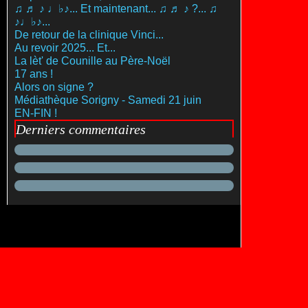
♫ ♬ ♪ ♩♭♪... Et maintenant... ♫ ♬ ♪ ?... ♫
♪♩♭♪...
De retour de la clinique Vinci...
Au revoir 2025... Et...
La lèt' de Counille au Père-Noël
17 ans !
Alors on signe ?
Médiathèque Sorigny - Samedi 21 juin
EN-FIN !
Derniers commentaires
es personnelles
Préférences cookies