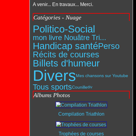
A venir... En travaux... Merci.
Catégories - Nuage
Politico-Social
mon livre Nouâtre Tri...
Handicap santé
Perso
Récits de courses
Billets d'humeur
Divers
Mes chansons sur Youtube
Tous sports
Counille
div
Albums Photos
Compilation Triathlon
Trophées de courses