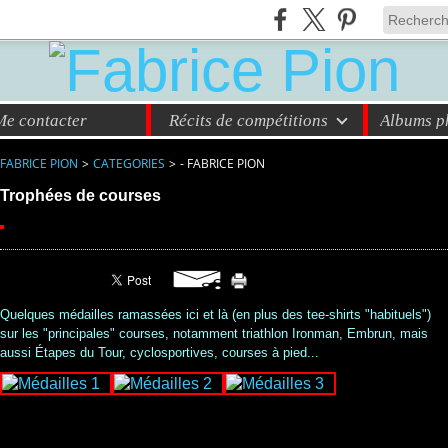
Me contacter
Récits de compétitions
Albums ph
FABRICE PION
>
CATEGORIES
>
- FABRICE PION
Trophées de courses
Partager cet article
Quelques médailles ramassées ici et là (en plus des tee-shirts "habituels")
sur les "principales" courses, notamment triathlon Ironman, Embrun, mais
aussi Étapes du Tour, cyclosportives, courses à pied...