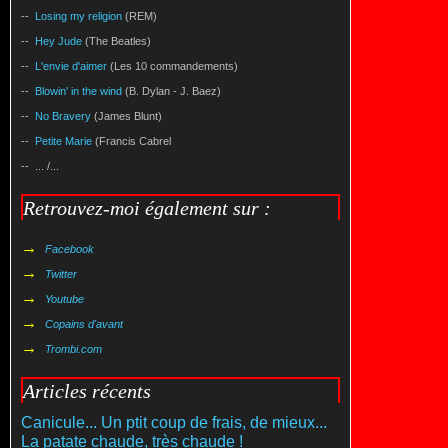
--
Losing my religion
(REM)
--
Hey Jude
(The Beatles)
--
L'envie d'aimer
(Les 10 commandements)
--
Blowin' in the wind
(B. Dylan - J. Baez)
--
No Bravery
(James Blunt)
--
Petite Marie
(Francis Cabrel
-- ... /...
Retrouvez-moi également sur :
→
Facebook
→
Twitter
→
Youtube
→
Copains d'avant
→
Trombi.com
Articles récents
Canicule... Un ptit coup de frais, de mieux...
La patate chaude, très chaude !