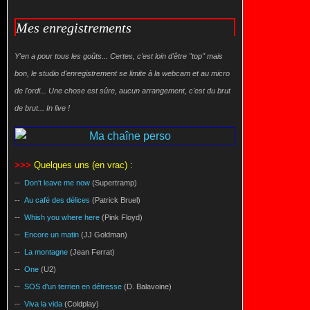
Mes enregistrements
Y'en a pour tous les goûts... Certes, c'est loin d'être "top" mais
bon, le studio d'enregistrement se limite à la webcam et au micro
de l'ordi... Une chose est sûre, aucun arrangement, c'est du brut
de brut... In live !
>>>
Quelques uns (en vrac) :
--
Don't leave me now
(Supertramp)
--
Au café des délices
(Patrick Bruel)
--
Whish you where here
(Pink Floyd)
--
Encore un matin
(JJ Goldman)
--
La montagne
(Jean Ferrat)
--
One
(U2)
--
SOS d'un terrien en détresse
(D. Balavoine)
--
Viva la vida
(Coldplay)