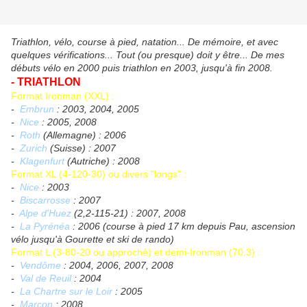
Triathlon, vélo, course à pied, natation... De mémoire, et avec
quelques vérifications... Tout (ou presque) doit y être... De mes
débuts vélo en 2000 puis triathlon en 2003, jusqu'à fin 2008.
- TRIATHLON
Format Ironman (XXL) :
-
Embrun
: 2003, 2004, 2005
-
Nice
: 2005, 2008
-
Roth
(Allemagne) : 2006
-
Zurich
(Suisse) : 2007
-
Klagenfurt
(Autriche) : 2008
Format XL (4-120-30) ou divers "longs" :
-
Nice
: 2003
-
Biscarrosse
: 2007
-
Alpe d'Huez
(2,2-115-21) : 2007, 2008
-
La Pyrénéa
: 2006 (course à pied 17 km depuis Pau, ascension
vélo jusqu'à Gourette et ski de rando)
Format L (3-80-20 ou approché) et demi-Ironman (70.3) :
-
Vendôme
: 2004, 2006, 2007, 2008
-
Val de Reuil
: 2004
-
La Chartre sur le Loir
: 2005
-
Marçon
: 2008