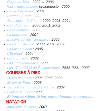
-
Étape du Tour
: 2000 → 2006
-
Tour d'Indre et Loire
cyclotouriste : 2000
-
Paris-Brest-Paris
: 2001
-
Bordeaux-Paris
: 2002
-
Ardéchoise (216 km)
: 2000, 2001, 2004
-
Défi Pyrénéen
: 2000, 2001, 2002
-
Les Dolomites
: 2002
-
La Marmotte
: 2001
-
Balcons de Hte Tarentaise
: 2000
-
La Danguillaume
: 2000, 2001, 2002
-
La Michel Grain
: 2005
-
L'Écureuil
: 2004
-
La St Émilion
: 2002
-
La Châtelleraudaise
: 2006
-
Les 17 km CLM de Rochecorbon
: 2000, 2001, 2002
- COURSES À PIED
-
20 km de Tours
: 2003, 2005, 2006
-
20 km de Paris
: 2008
-
Semi-Marathon de Ste Maure
: 2007
-
Ékiden de Tours
: 2006
-
Et innombrables 10 km, autres formats et corridas...
- NATATION
-
Interclubs Masters
: 2007