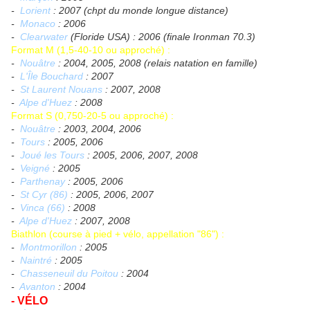
-
Lorient
: 2007 (chpt du monde longue distance)
-
Monaco
: 2006
-
Clearwater
(Floride USA) : 2006 (finale Ironman 70.3)
Format M (1,5-40-10 ou approché) :
-
Nouâtre
: 2004, 2005, 2008 (relais natation en famille)
-
L'Île Bouchard
: 2007
-
St Laurent Nouans
: 2007, 2008
-
Alpe d'Huez
: 2008
Format S (0,750-20-5 ou approché) :
-
Nouâtre
: 2003, 2004, 2006
-
Tours
: 2005, 2006
-
Joué les Tours
: 2005, 2006, 2007, 2008
-
Veigné
: 2005
-
Parthenay
: 2005, 2006
-
St Cyr (86)
: 2005, 2006, 2007
-
Vinca (66)
: 2008
-
Alpe d'Huez
: 2007, 2008
Biathlon (course à pied + vélo, appellation "86") :
-
Montmorillon
: 2005
-
Naintré
: 2005
-
Chasseneuil du Poitou
: 2004
-
Avanton
: 2004
- VÉLO