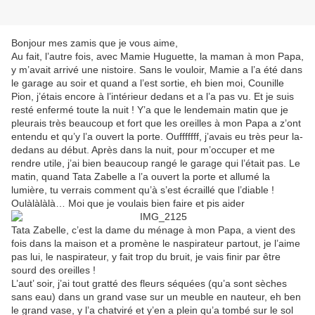
Bonjour mes zamis que je vous aime,
Au fait, l’autre fois, avec Mamie Huguette, la maman à mon Papa,
y m’avait arrivé une nistoire. Sans le vouloir, Mamie a l’a été dans
le garage au soir et quand a l’est sortie, eh bien moi, Counille
Pion, j’étais encore à l’intérieur dedans et a l’a pas vu. Et je suis
resté enfermé toute la nuit ! Y’a que le lendemain matin que je
pleurais très beaucoup et fort que les oreilles à mon Papa a z’ont
entendu et qu’y l’a ouvert la porte. Oufffffff, j’avais eu très peur la-
dedans au début. Après dans la nuit, pour m’occuper et me
rendre utile, j’ai bien beaucoup rangé le garage qui l’était pas. Le
matin, quand Tata Zabelle a l’a ouvert la porte et allumé la
lumière, tu verrais comment qu’à s’est écraillé que l’diable !
Oulàlàlàlà… Moi que je voulais bien faire et pis aider
Tata Zabelle, c’est la dame du ménage à mon Papa, a vient des
fois dans la maison et a promène le naspirateur partout, je l’aime
pas lui, le naspirateur, y fait trop du bruit, je vais finir par être
sourd des oreilles !
L’aut’ soir, j’ai tout gratté des fleurs séquées (qu’a sont sèches
sans eau) dans un grand vase sur un meuble en nauteur, eh ben
le grand vase, y l’a chatviré et y’en a plein qu’a tombé sur le sol