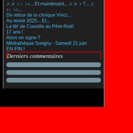
♫ ♬ ♪ ♩♭♪... Et maintenant... ♫ ♬ ♪ ?... ♫
♪♩♭♪...
De retour de la clinique Vinci...
Au revoir 2025... Et...
La lèt' de Counille au Père-Noël
17 ans !
Alors on signe ?
Médiathèque Sorigny - Samedi 21 juin
EN-FIN !
Derniers commentaires
es personnelles
Préférences cookies