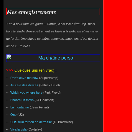
Mes enregistrements
Y'en a pour tous les goûts... Certes, c'est loin d'être "top" mais
bon, le studio d'enregistrement se limite à la webcam et au micro
de l'ordi... Une chose est sûre, aucun arrangement, c'est du brut
de brut... In live !
>>>
Quelques uns (en vrac) :
--
Don't leave me now
(Supertramp)
--
Au café des délices
(Patrick Bruel)
--
Whish you where here
(Pink Floyd)
--
Encore un matin
(JJ Goldman)
--
La montagne
(Jean Ferrat)
--
One
(U2)
--
SOS d'un terrien en détresse
(D. Balavoine)
--
Viva la vida
(Coldplay)