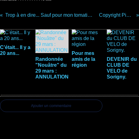
Trop à en dire... Sauf pour mon tomatier...
Copyright Pion !
Vous aimerez aussi :
C'était... Il y a
20 ans...
Pour mes
Randonnée
amis de la
DEVENIR du
"Nouâtre" du
région
CLUB DE
29 mars :
VELO de
ANNULATION
Sorigny.
Commentaires
Ajouter un commentaire