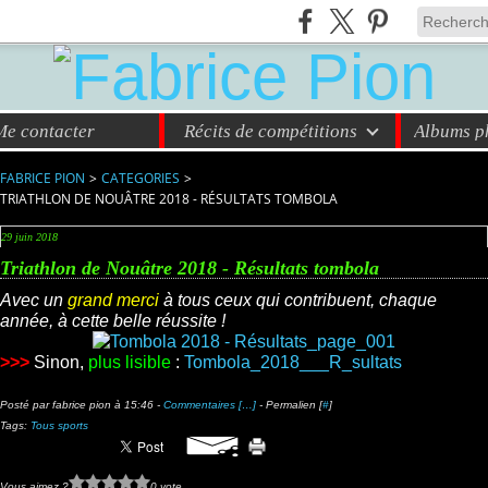
Me contacter
Récits de compétitions
Albums ph
FABRICE PION
>
CATEGORIES
>
TRIATHLON DE NOUÂTRE 2018 - RÉSULTATS TOMBOLA
29 juin 2018
Triathlon de Nouâtre 2018 - Résultats tombola
Avec un
grand merci
à tous ceux qui contribuent, chaque
année, à cette belle réussite !
>>>
Sinon,
plus lisible
:
Tombola_2018___R_sultats
Posté par fabrice pion à 15:46 -
Commentaires [
…
]
- Permalien [
#
]
Tags:
Tous sports
Vous aimez ?
0 vote