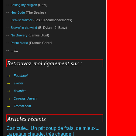
--
Losing my religion
(REM)
--
Hey Jude
(The Beatles)
--
L'envie d'aimer
(Les 10 commandements)
--
Blowin' in the wind
(B. Dylan - J. Baez)
--
No Bravery
(James Blunt)
--
Petite Marie
(Francis Cabrel
-- ... /...
Retrouvez-moi également sur :
→
Facebook
→
Twitter
→
Youtube
→
Copains d'avant
→
Trombi.com
Articles récents
Canicule... Un ptit coup de frais, de mieux...
La patate chaude, très chaude !