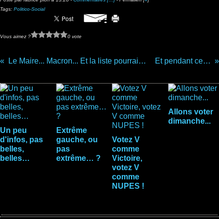
Tags:
Politico-Social
Vous aimez ?
0 vote
Le Maire... Macron... Et la liste pourrait être longue... Hélas !
Et pendant ce temps là...
Vous aimerez aussi :
Allons voter
dimanche...
Un peu
Extrême
d'infos, pas
gauche, ou
Votez V
belles,
pas
comme
belles…
extrême… ?
Victoire,
votez V
comme
NUPES !
Commentaires