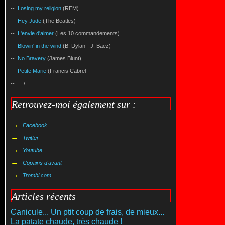
--
Losing my religion
(REM)
--
Hey Jude
(The Beatles)
--
L'envie d'aimer
(Les 10 commandements)
--
Blowin' in the wind
(B. Dylan - J. Baez)
--
No Bravery
(James Blunt)
--
Petite Marie
(Francis Cabrel
-- ... /...
Retrouvez-moi également sur :
→
Facebook
→
Twitter
→
Youtube
→
Copains d'avant
→
Trombi.com
Articles récents
Canicule... Un ptit coup de frais, de mieux...
La patate chaude, très chaude !