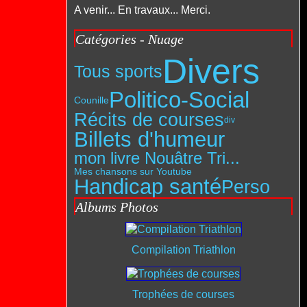
A venir... En travaux... Merci.
Catégories - Nuage
Divers
Tous sports
Politico-Social
Counille
Récits de courses
div
Billets d'humeur
mon livre Nouâtre Tri...
Mes chansons sur Youtube
Handicap santé
Perso
Albums Photos
Compilation Triathlon
Trophées de courses