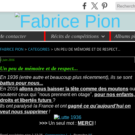
Me contacter
Récits de compétitions
Albums ph
FABRICE PION
>
CATEGORIES
>
UN PEU DE MÉMOIRE ET DE RESPECT...
5 juin 2016
Un peu de mémoire et de respect...
En 1936 (entre autre et beaucoup plus récemment), ils se sont
battus pour nous...
En 2016
allons nous baisser la tête comme des moutons
ou
soutenir ceux qui "nous prennent en otage",
pour nos enfants,
droits et libertés futurs
?
Ils ont paralysé la France et ont
gagné ce qu'aujourd'hui on
veut nous supprimer
!
>>>
Un seul mot :
MERCI
!
Posté par fabrice pion à 13:28 -
Commentaires [
…
]
- Permalien [
#
]