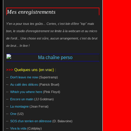
Mes enregistrements
Y'en a pour tous les goûts... Certes, c'est loin d'être "top" mais
bon, le studio d'enregistrement se limite à la webcam et au micro
de l'ordi... Une chose est sûre, aucun arrangement, c'est du brut
de brut... In live !
>>>
Quelques uns (en vrac) :
--
Don't leave me now
(Supertramp)
--
Au café des délices
(Patrick Bruel)
--
Whish you where here
(Pink Floyd)
--
Encore un matin
(JJ Goldman)
--
La montagne
(Jean Ferrat)
--
One
(U2)
--
SOS d'un terrien en détresse
(D. Balavoine)
--
Viva la vida
(Coldplay)