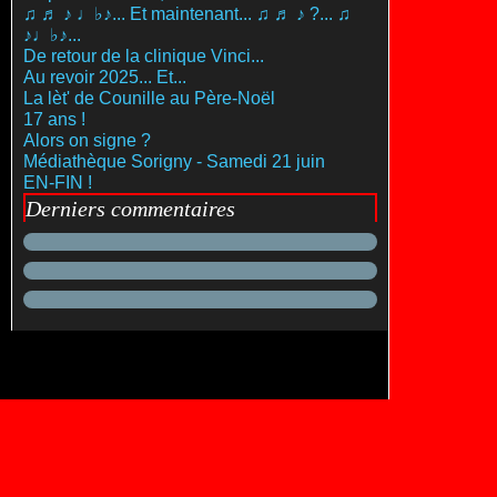
♫ ♬ ♪ ♩♭♪... Et maintenant... ♫ ♬ ♪ ?... ♫
♪♩♭♪...
De retour de la clinique Vinci...
Au revoir 2025... Et...
La lèt' de Counille au Père-Noël
17 ans !
Alors on signe ?
Médiathèque Sorigny - Samedi 21 juin
EN-FIN !
Derniers commentaires
es personnelles
Préférences cookies