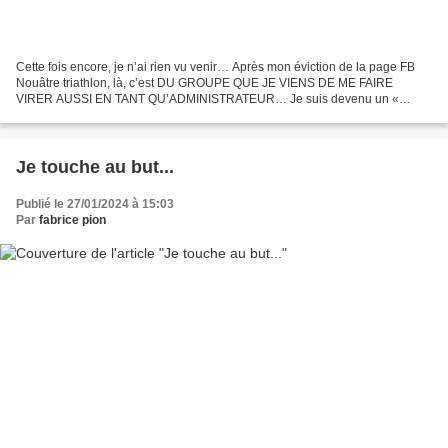
Cette fois encore, je n’ai rien vu venir… Après mon éviction de la page FB
Nouâtre triathlon, là, c’est DU GROUPE QUE JE VIENS DE ME FAIRE
VIRER AUSSI EN TANT QU’ADMINISTRATEUR… Je suis devenu un «
simple » contributeur et, cerise sur le gâteau, mes publications...
Je touche au but...
Publié le 27/01/2024 à 15:03
Par
fabrice pion