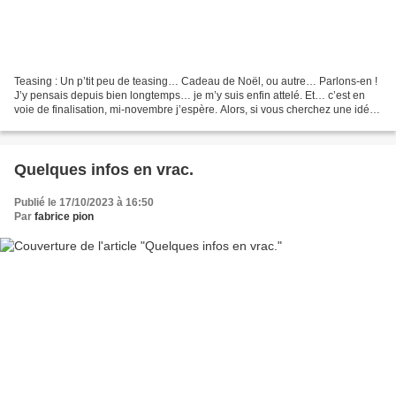
Teasing : Un p’tit peu de teasing… Cadeau de Noël, ou autre… Parlons-en !
J’y pensais depuis bien longtemps… je m’y suis enfin attelé. Et… c’est en
voie de finalisation, mi-novembre j’espère. Alors, si vous cherchez une idée
de cadeau « thème triathlon...
Quelques infos en vrac.
Publié le 17/10/2023 à 16:50
Par
fabrice pion