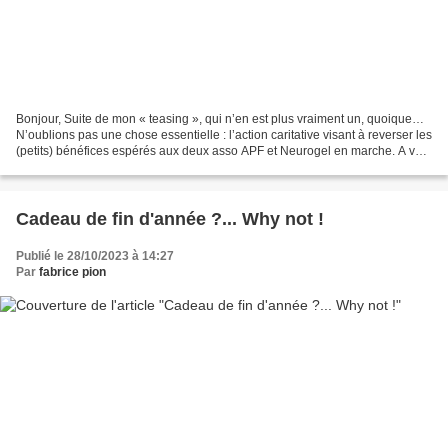
Bonjour, Suite de mon « teasing », qui n’en est plus vraiment un, quoique…
N’oublions pas une chose essentielle : l’action caritative visant à reverser les
(petits) bénéfices espérés aux deux asso APF et Neurogel en marche. A vot’
bon cœur M’sieuDames....
Cadeau de fin d'année ?... Why not !
Publié le 28/10/2023 à 14:27
Par
fabrice pion