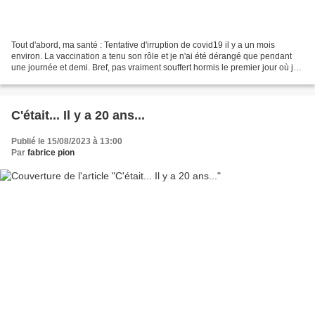
Tout d'abord, ma santé : Tentative d'irruption de covid19 il y a un mois
environ. La vaccination a tenu son rôle et je n'ai été dérangé que pendant
une journée et demi. Bref, pas vraiment souffert hormis le premier jour où je
n'étais quand même pas bien...
C'était... Il y a 20 ans...
Publié le 15/08/2023 à 13:00
Par
fabrice pion