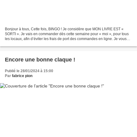
Bonjour à tous, Cette fois, BINGO ! Je considère que MON LIVRE EST «
SORTI ». Je vais en commander dès cette semaine pour « moi », pour tous
les locaux, afin d’éviter les frais de port des commandes en ligne. Je vous
aviserai dès la réception. Le prix...
Encore une bonne claque !
Publié le 28/01/2024 à 15:00
Par
fabrice pion