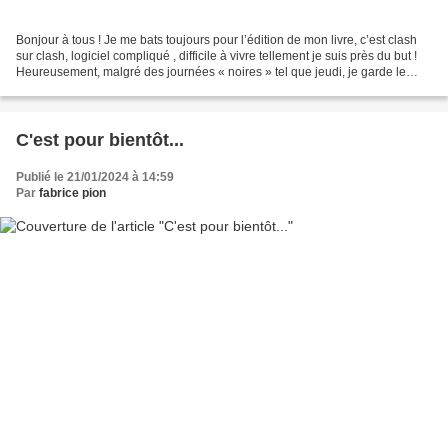
Bonjour à tous ! Je me bats toujours pour l’édition de mon livre, c’est clash
sur clash, logiciel compliqué , difficile à vivre tellement je suis près du but !
Heureusement, malgré des journées « noires » tel que jeudi, je garde le
moral et me dis, c’est...
C'est pour bientôt...
Publié le 21/01/2024 à 14:59
Par
fabrice pion