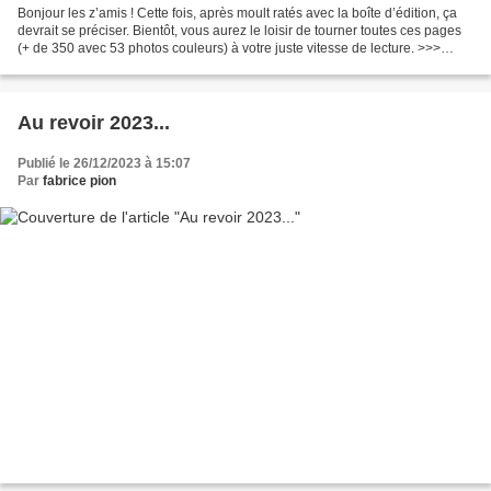
Bonjour les z’amis ! Cette fois, après moult ratés avec la boîte d’édition, ça
devrait se préciser. Bientôt, vous aurez le loisir de tourner toutes ces pages
(+ de 350 avec 53 photos couleurs) à votre juste vitesse de lecture. >>>
Ensuite, pour les locaux,...
Au revoir 2023...
Publié le 26/12/2023 à 15:07
Par
fabrice pion